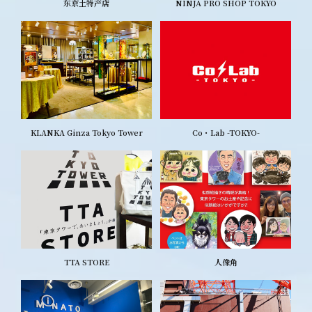
东京土特产店
NINJA PRO SHOP TOKYO
KLANKA Ginza Tokyo Tower
Co・Lab -TOKYO-
TTA STORE
人像角