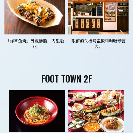
「炸章鱼烧」外皮酥脆，内里融
眼前的铁板烤盖饭和咖喱专营
化
店。
FOOT TOWN 2F