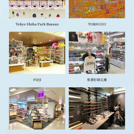
Tokyo Shiba Park Bussan
TOKIO333
FUJI
东京打印工房